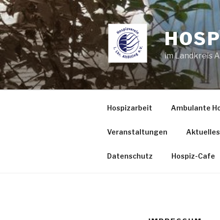
Zum
Inhalt
springen
HOSP
im Landkreis Al
Hospizarbeit
Ambulante Ho
Veranstaltungen
Aktuelles
Datenschutz
Hospiz-Cafe