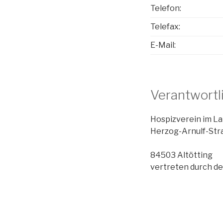
Telefon:
Telefax:
E-Mail:
Verantwortli
Hospizverein im Lan
Herzog-Arnulf-Str
84503 Altötting
vertreten durch de