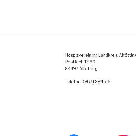
Hospizverein im Landkreis Altötting
Postfach 13 60
84497 Altötting
Telefon 08671 884616