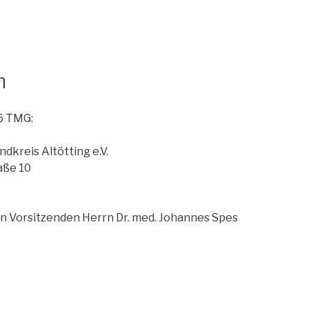
m
5 TMG:
dkreis Altötting e.V.
aße 10
n Vorsitzenden Herrn Dr. med. Johannes Spes