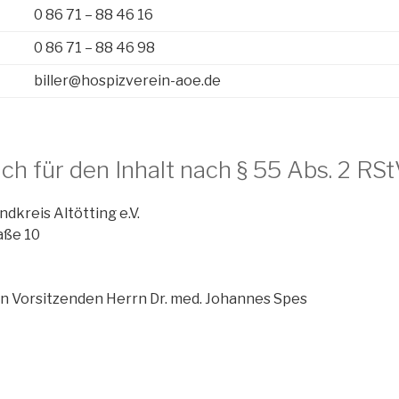
0 86 71 – 88 46 16
0 86 71 – 88 46 98
biller@hospizverein-aoe.de
ch für den Inhalt nach § 55 Abs. 2 RSt
dkreis Altötting e.V.
aße 10
n Vorsitzenden Herrn Dr. med. Johannes Spes