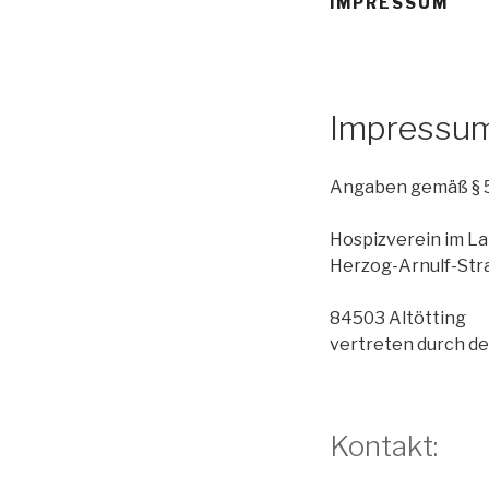
IMPRESSUM
Impressu
Angaben gemäß § 
Hospizverein im Lan
Herzog-Arnulf-Str
84503 Altötting
vertreten durch de
Kontakt: