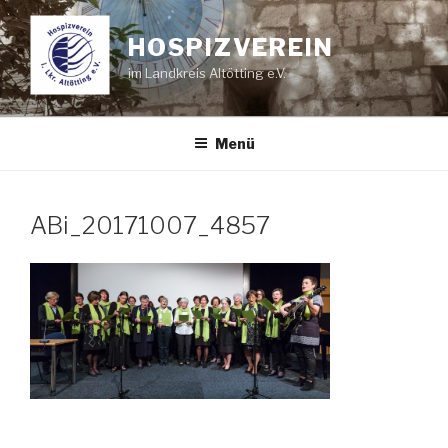
Zum
Inhalt
HOSPIZVEREIN
springen
im Landkreis Altötting e.V.
Menü
ABi_20171007_4857