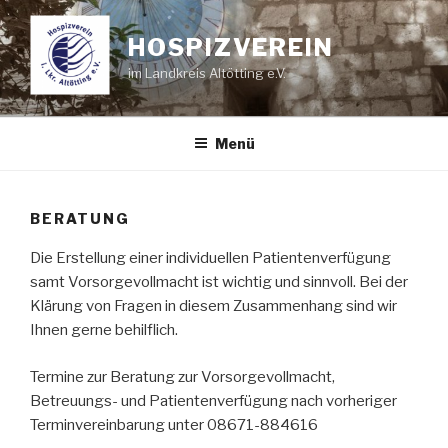
Zum
Inhalt
HOSPIZVEREIN
springen
im Landkreis Altötting e.V.
Menü
BERATUNG
Die Erstellung einer individuellen Patientenverfügung
samt Vorsorgevollmacht ist wichtig und sinnvoll. Bei der
Klärung von Fragen in diesem Zusammenhang sind wir
Ihnen gerne behilflich.
Termine zur Beratung zur Vorsorgevollmacht,
Betreuungs- und Patientenverfügung nach vorheriger
Terminvereinbarung unter 08671-884616