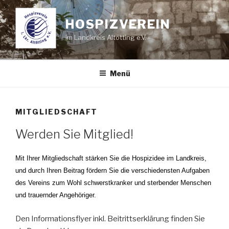
Zum
Inhalt
HOSPIZVEREIN
springen
im Landkreis Altötting e.V.
Menü
MITGLIEDSCHAFT
Werden Sie Mitglied!
Mit Ihrer Mitgliedschaft stärken Sie die Hospizidee im Landkreis,
und durch Ihren Beitrag fördern Sie die verschiedensten Aufgaben
des Vereins zum Wohl schwerstkranker und sterbender Menschen
und trauernder Angehöriger.
Den Informationsflyer inkl. Beitrittserklärung finden Sie