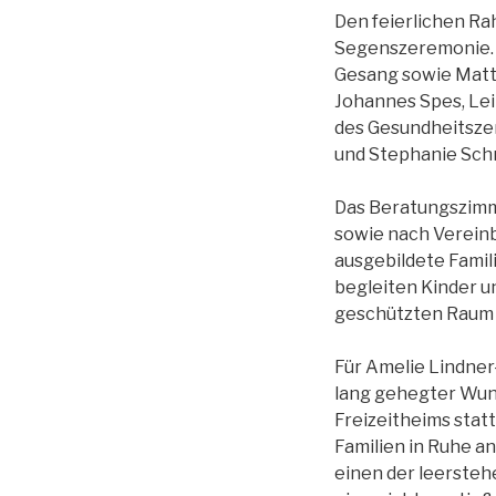
Den feierlichen Ra
Segenszeremonie. M
Gesang sowie Matth
Johannes Spes, Leit
des Gesundheitszen
und Stephanie Schm
Das Beratungszimme
sowie nach Vereinb
ausgebildete Famil
begleiten Kinder u
geschützten Raum 
Für Amelie Lindner
lang gehegter Wun
Freizeitheims stat
Familien in Ruhe a
einen der leerste