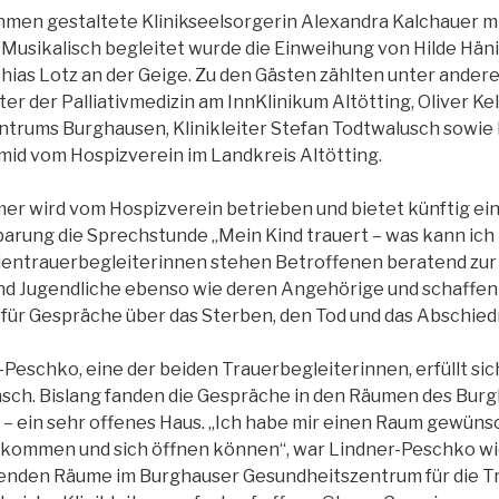
hmen gestaltete Klinikseelsorgerin Alexandra Kalchauer m
usikalisch begleitet wurde die Einweihung von Hilde Häni
ias Lotz an der Geige. Zu den Gästen zählten unter andere
er der Palliativmedizin am InnKlinikum Altötting, Oliver Kel
trums Burghausen, Klinikleiter Stefan Todtwalusch sowie
id vom Hospizverein im Landkreis Altötting.
r wird vom Hospizverein betrieben und bietet künftig ei
arung die Sprechstunde „Mein Kind trauert – was kann ich 
ientrauerbegleiterinnen stehen Betroffenen beratend zur 
nd Jugendliche ebenso wie deren Angehörige und schaffen
für Gespräche über das Sterben, den Tod und das Abschie
-Peschko, eine der beiden Trauerbegleiterinnen, erfüllt si
sch. Bislang fanden die Gespräche in den Räumen des Bur
t – ein sehr offenes Haus. „Ich habe mir einen Raum gewüns
nkommen und sich öffnen können“, war Lindner-Peschko wich
henden Räume im Burghauser Gesundheitszentrum für die T