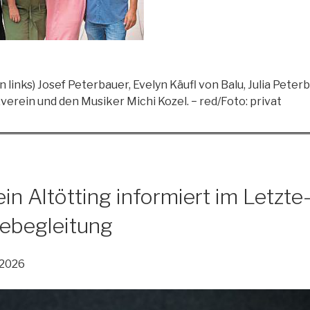
on links) Josef Peterbauer, Evelyn Käufl von Balu, Julia Pete
erein und den Musiker Michi Kozel. − red/Foto: privat
in Altötting informiert im Letzte
bebegleitung
.2026