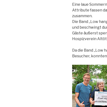
Eine laue Sommerna
Attribute fassen d
zusammen.
Die Band „Low hang
und beschwingt du
Gäste äußerst spen
Hospizverein Altöt
Da die Band „Low h
Besucher, konnten 