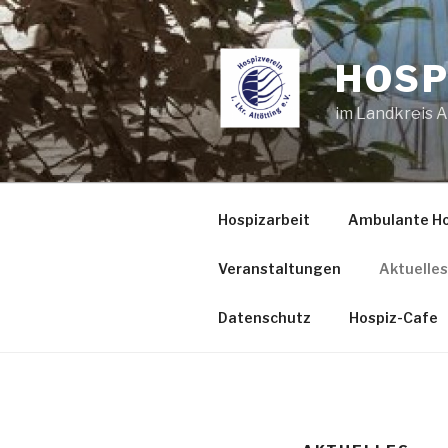
Zum
Inhalt
springen
HOSP
im Landkreis Al
Hospizarbeit
Ambulante Ho
Veranstaltungen
Aktuelles
Datenschutz
Hospiz-Cafe