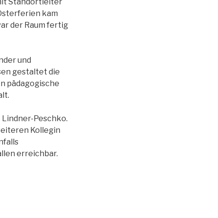
it Standortleiter
 Osterferien kam
ar der Raum fertig
inder und
sen gestaltet die
en pädagogische
lt.
t Lindner-Peschko.
weiteren Kollegin
falls
llen erreichbar.