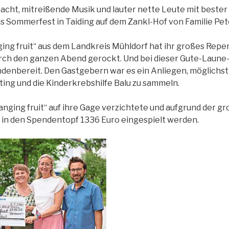
cht, mitreißende Musik und lauter nette Leute mit bester
as Sommerfest in Taiding auf dem Zankl-Hof von Familie Pe
ing fruit“ aus dem Landkreis Mühldorf hat ihr großes Repe
rch den ganzen Abend gerockt. Und bei dieser Gute-Laune
denbereit. Den Gastgebern war es ein Anliegen, möglichst v
ting und die Kinderkrebshilfe Balu zu sammeln.
anging fruit“ auf ihre Gage verzichtete und aufgrund der g
in den Spendentopf 1336 Euro eingespielt werden.