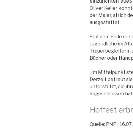
einzurichten, stieß
Oliver Keller konn
der Maler, strich 
ausgestattet.
Seit dem Ende der 
Jugendliche im Alte
Trauerbegleiterin
Bücher oder Handpu
„Im Mittelpunkt st
Derzeit betreut sie
unterstützt, die ih
abgeschlossen hat.
Hoffest erb
Quelle: PNP | 16.07