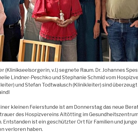
 (Klinikseelsorgerin, v.l.) segnete Raum. Dr. Johannes Spes (
melie Lindner-Peschko und Stephanie Schmid vom Hospizver
leiter) und Stefan Todtwalusch (Klinikleiter) sind überzeu
aindl
einer kleinen Feierstunde ist am Donnerstag das neue Ber
dtrauer des Hospizvereins Altötting im Gesundheitszentr
 Entstanden ist ein geschützter Ort für Familien und jung
on verloren haben.