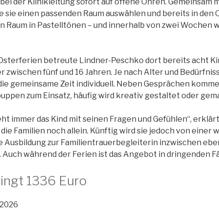
 bei der Klinikleitung sofort auf offene Ohren. Gemeinsam m
te sie einen passenden Raum auswählen und bereits in den
den Raum in Pastelltönen – und innerhalb von zwei Wochen w
Osterferien betreute Lindner-Peschko dort bereits acht K
r zwischen fünf und 16 Jahren. Je nach Alter und Bedürfnis
 die gemeinsame Zeit individuell. Neben Gesprächen komm
ppen zum Einsatz, häufig wird kreativ gestaltet oder gema
eht immer das Kind mit seinen Fragen und Gefühlen“, erklär
 die Familien noch allein. Künftig wird sie jedoch von einer 
re Ausbildung zur Familientrauerbegleiterin inzwischen eben
 Auch während der Ferien ist das Angebot in dringenden Fä
ringt 1336 Euro
.2026