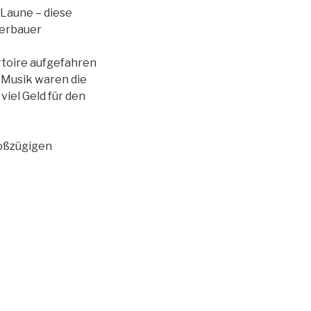
 Laune – diese
terbauer
rtoire aufgefahren
-Musik waren die
iel Geld für den
roßzügigen