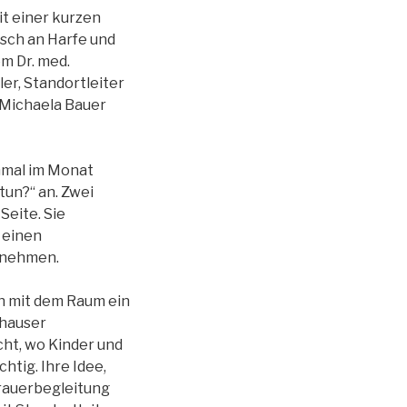
it einer kurzen
sch an Harfe und
m Dr. med.
ler, Standortleiter
 Michaela Bauer
nmal im Monat
tun?“ an. Zwei
Seite. Sie
 einen
dnehmen.
ch mit dem Raum ein
ghauser
cht, wo Kinder und
tig. Ihre Idee,
rauerbegleitung